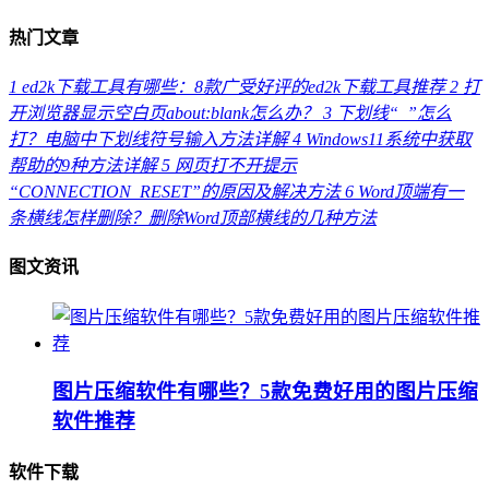
热门文章
1
ed2k下载工具有哪些：8款广受好评的ed2k下载工具推荐
2
打
开浏览器显示空白页about:blank怎么办？
3
下划线“_”怎么
打？电脑中下划线符号输入方法详解
4
Windows11系统中获取
帮助的9种方法详解
5
网页打不开提示
“CONNECTION_RESET”的原因及解决方法
6
Word顶端有一
条横线怎样删除？删除Word顶部横线的几种方法
图文资讯
图片压缩软件有哪些？5款免费好用的图片压缩
软件推荐
软件下载