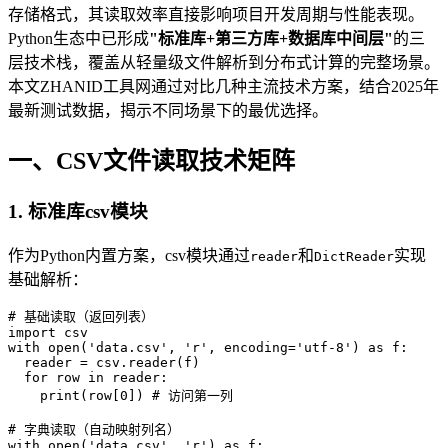
存储格式，其读取效率直接影响项目开发周期与性能表现。
Python生态中已形成
"标准库+第三方库+数据库中间层"
的三
层技术栈，覆盖从轻量级文件解析到分布式计算的完整场景。
本文ZHANID工具网通过对比几种主流技术方案，结合2025年
最新测试数据，揭示不同场景下的最优选择。
一、CSV文件读取技术矩阵
1.
标准库csv模块
作为Python内置方案，csv模块通过
和
实现
reader
DictReader
基础解析：
# 基础读取（返回列表）

import csv

with open('data.csv', 'r', encoding='utf-8') as f:

  reader = csv.reader(f)

  for row in reader:

    print(row[0]) # 访问第一列

# 字典读取（自动映射列名）

with open('data.csv', 'r') as f:
