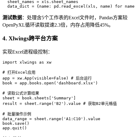
  sheet_names = xls.sheet_names

  data_dict = {name: pd.read_excel(xls, name) for name 
测试数据
：处理含5个工作表的Excel文件时，Pandas方案较
OpenPyXL循环读取提速2.3倍，内存占用降低45%。
4.
Xlwings跨平台方案
实现Excel进程级控制：
import xlwings as xw

# 打开Excel应用

app = xw.App(visible=False) # 后台运行

book = app.books.open('dashboard.xlsx')

# 读取公式计算结果

sheet = book.sheets['Summary']

result = sheet.range('B2').value # 获取B2单元格值

# 批量操作示例

data_range = sheet.range('A1:C10').value

book.save()

app.quit()