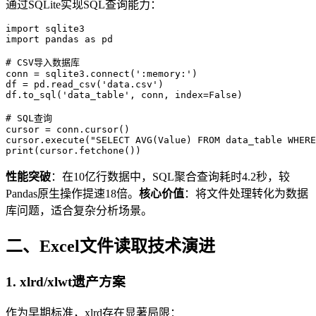
通过SQLite实现SQL查询能力：
import sqlite3

import pandas as pd

# CSV导入数据库

conn = sqlite3.connect(':memory:')

df = pd.read_csv('data.csv')

df.to_sql('data_table', conn, index=False)

# SQL查询

cursor = conn.cursor()

cursor.execute("SELECT AVG(Value) FROM data_table WHERE
print(cursor.fetchone())
性能突破
：在10亿行数据中，SQL聚合查询耗时4.2秒，较
Pandas原生操作提速18倍。
核心价值
：将文件处理转化为数据
库问题，适合复杂分析场景。
二、Excel文件读取技术演进
1.
xlrd/xlwt遗产方案
作为早期标准，xlrd存在显著局限：