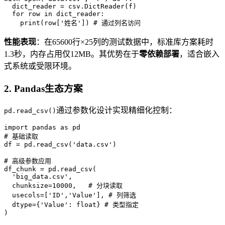
  dict_reader = csv.DictReader(f)

  for row in dict_reader:

    print(row['姓名']) # 通过列名访问
性能表现
：在65600行×25列的测试数据中，标准库方案耗时
1.3秒，内存占用仅12MB。其优势在于
零依赖部署
，适合嵌入
式系统或受限环境。
2.
Pandas生态方案
通过参数化设计实现精细化控制：
pd.read_csv()
import pandas as pd

# 基础读取

df = pd.read_csv('data.csv')

# 高级参数应用

df_chunk = pd.read_csv(

  'big_data.csv',

  chunksize=10000,   # 分块读取

  usecols=['ID','Value'], # 列筛选

  dtype={'Value': float} # 类型指定

)