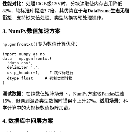
性能对比
：处理10GB级CSV时，分块读取使内存占用降低
82%，较标准库提速3.7倍。其优势在于
与DataFrame生态无缝
衔接
，支持缺失值处理、类型转换等预处理操作。
3.
NumPy数值加速方案
专为数值计算优化：
np.genfromtxt()
import numpy as np

data = np.genfromtxt(

  'data.csv',

  delimiter=',',

  skip_header=1,    # 跳过标题行

  dtype=float     # 强制类型转换

)
测试数据
：在纯数值矩阵场景下，NumPy方案较Pandas提速
15%，但遇到混合类型数据时错误率上升27%。
适用场景
：科
学计算中的大规模数值矩阵加载。
4.
数据库中间层方案