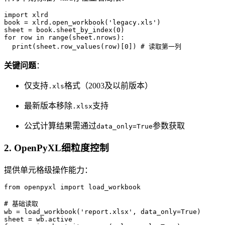
import xlrd

book = xlrd.open_workbook('legacy.xls')

sheet = book.sheet_by_index(0)

for row in range(sheet.nrows):

  print(sheet.row_values(row)[0]) # 读取第一列
关键问题
：
仅支持
格式（2003及以前版本）
.xls
最新版本移除
支持
.xlsx
公式计算结果需通过
参数获取
data_only=True
2.
OpenPyXL细粒度控制
提供单元格级操作能力：
from openpyxl import load_workbook

# 基础读取

wb = load_workbook('report.xlsx', data_only=True)

sheet = wb.active
