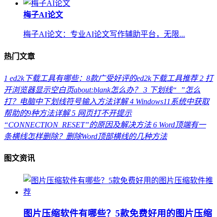
梅子AI论文
梅子AI论文：专业AI论文写作辅助平台，无限...
热门文章
1
ed2k下载工具有哪些：8款广受好评的ed2k下载工具推荐
2
打
开浏览器显示空白页about:blank怎么办？
3
下划线“_”怎么
打？电脑中下划线符号输入方法详解
4
Windows11系统中获取
帮助的9种方法详解
5
网页打不开提示
“CONNECTION_RESET”的原因及解决方法
6
Word顶端有一
条横线怎样删除？删除Word顶部横线的几种方法
图文资讯
图片压缩软件有哪些？5款免费好用的图片压缩