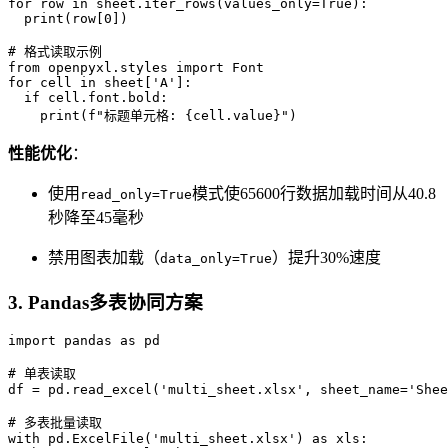
for row in sheet.iter_rows(values_only=True):

  print(row[0])

# 格式读取示例

from openpyxl.styles import Font

for cell in sheet['A']:

  if cell.font.bold:

    print(f"标题单元格: {cell.value}")
性能优化
：
使用
模式使65600行数据加载时间从40.8
read_only=True
秒降至45毫秒
禁用图表加载（
）提升30%速度
data_only=True
3.
Pandas多表协同方案
import pandas as pd

# 单表读取

df = pd.read_excel('multi_sheet.xlsx', sheet_name='Shee
# 多表批量读取

with pd.ExcelFile('multi_sheet.xlsx') as xls:
