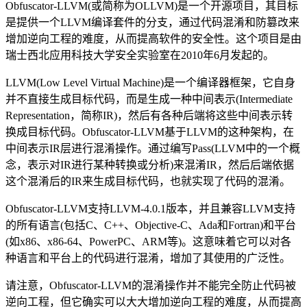
Obfuscator-LLVM(或简称为OLLVM)是一个开源项目，其目标
是提供一个LLVM编译套件的分支，通过代码混淆和防篡改来
增加逆向工程的难度，从而提高软件的安全性。这个项目是由
瑞士西北应用科技大学安全实验室在2010年6月发起的。
LLVM(Low Level Virtual Machine)是一个编译器框架，它自身
并不直接生成目标代码，而是生成一种中间表示(Intermediate
Representation，简称IR)，然后有各种后端将这些中间表示转
换成目标代码。Obfuscator-LLVM基于LLVM的这种架构，在
中间表示IR层进行混淆操作。通过编写Pass(LLVM中的一个概
念，表示对IR进行某种转换或分析)来混淆IR，然后后端依据
这个混淆后的IR来生成目标代码，也就实现了代码的混淆。
Obfuscator-LLVM支持LLVM-4.0.1版本，并且兼容LLVM支持
的所有语言(包括C、C++、Objective-C、Ada和Fortran)和平台
(如x86、x86-64、PowerPC、ARM等)。这意味着它可以对各
种语言和平台上的代码进行混淆，增加了其使用的广泛性。
请注意，Obfuscator-LLVM的混淆操作并不能完全防止代码被
逆向工程，但它确实可以大大增加逆向工程的难度，从而提高