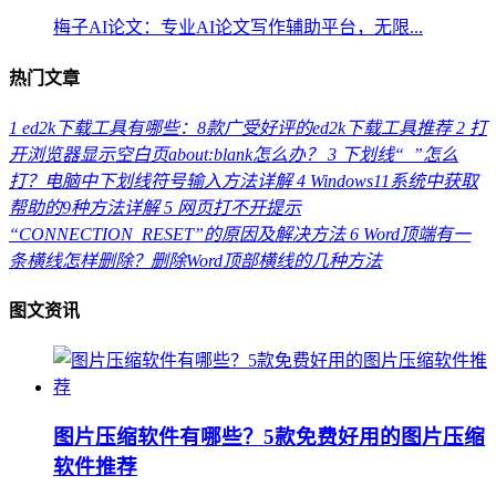
梅子AI论文：专业AI论文写作辅助平台，无限...
热门文章
1
ed2k下载工具有哪些：8款广受好评的ed2k下载工具推荐
2
打
开浏览器显示空白页about:blank怎么办？
3
下划线“_”怎么
打？电脑中下划线符号输入方法详解
4
Windows11系统中获取
帮助的9种方法详解
5
网页打不开提示
“CONNECTION_RESET”的原因及解决方法
6
Word顶端有一
条横线怎样删除？删除Word顶部横线的几种方法
图文资讯
图片压缩软件有哪些？5款免费好用的图片压缩
软件推荐