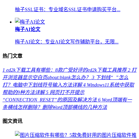
柚子SSL证书：专业域名SSL证书申请购买平台...
梅子AI论文
梅子AI论文：专业AI论文写作辅助平台，无限...
热门文章
1
ed2k下载工具有哪些：8款广受好评的ed2k下载工具推荐
2
打
开浏览器显示空白页about:blank怎么办？
3
下划线“_”怎么
打？电脑中下划线符号输入方法详解
4
Windows11系统中获取
帮助的9种方法详解
5
网页打不开提示
“CONNECTION_RESET”的原因及解决方法
6
Word顶端有一
条横线怎样删除？删除Word顶部横线的几种方法
图文资讯