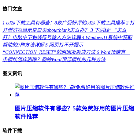
热门文章
1
ed2k下载工具有哪些：8款广受好评的ed2k下载工具推荐
2
打
开浏览器显示空白页about:blank怎么办？
3
下划线“_”怎么
打？电脑中下划线符号输入方法详解
4
Windows11系统中获取
帮助的9种方法详解
5
网页打不开提示
“CONNECTION_RESET”的原因及解决方法
6
Word顶端有一
条横线怎样删除？删除Word顶部横线的几种方法
图文资讯
图片压缩软件有哪些？5款免费好用的图片压缩
软件推荐
软件下载