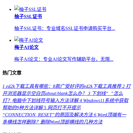
柚子SSL证书
柚子SSL证书：专业域名SSL证书申请购买平台...
梅子AI论文
梅子AI论文：专业AI论文写作辅助平台，无限...
热门文章
1
ed2k下载工具有哪些：8款广受好评的ed2k下载工具推荐
2
打
开浏览器显示空白页about:blank怎么办？
3
下划线“_”怎么
打？电脑中下划线符号输入方法详解
4
Windows11系统中获取
帮助的9种方法详解
5
网页打不开提示
“CONNECTION_RESET”的原因及解决方法
6
Word顶端有一
条横线怎样删除？删除Word顶部横线的几种方法