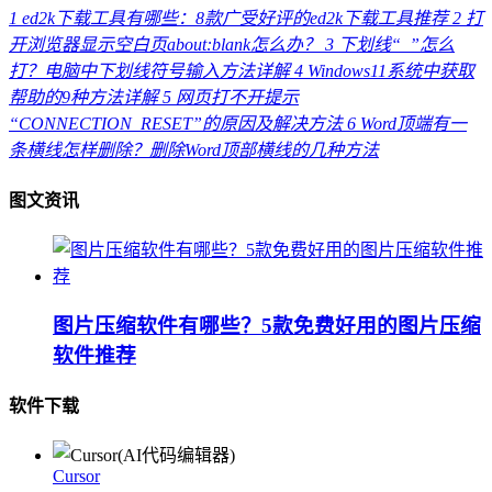
1
ed2k下载工具有哪些：8款广受好评的ed2k下载工具推荐
2
打
开浏览器显示空白页about:blank怎么办？
3
下划线“_”怎么
打？电脑中下划线符号输入方法详解
4
Windows11系统中获取
帮助的9种方法详解
5
网页打不开提示
“CONNECTION_RESET”的原因及解决方法
6
Word顶端有一
条横线怎样删除？删除Word顶部横线的几种方法
图文资讯
图片压缩软件有哪些？5款免费好用的图片压缩
软件推荐
软件下载
Cursor