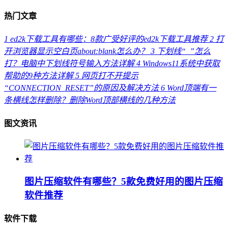
热门文章
1
ed2k下载工具有哪些：8款广受好评的ed2k下载工具推荐
2
打
开浏览器显示空白页about:blank怎么办？
3
下划线“_”怎么
打？电脑中下划线符号输入方法详解
4
Windows11系统中获取
帮助的9种方法详解
5
网页打不开提示
“CONNECTION_RESET”的原因及解决方法
6
Word顶端有一
条横线怎样删除？删除Word顶部横线的几种方法
图文资讯
图片压缩软件有哪些？5款免费好用的图片压缩
软件推荐
软件下载