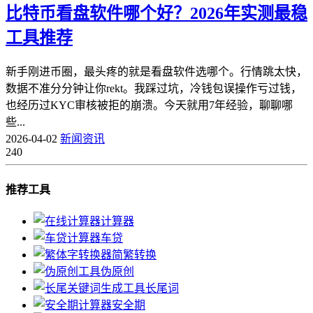
比特币看盘软件哪个好？2026年实测最稳
工具推荐
新手刚进币圈，最头疼的就是看盘软件选哪个。行情跳太快，
数据不准分分钟让你rekt。我踩过坑，冷钱包误操作亏过钱，
也经历过KYC审核被拒的崩溃。今天就用7年经验，聊聊哪
些...
2026-04-02
新闻资讯
240
推荐工具
计算器
车贷
简繁转换
伪原创
长尾词
安全期