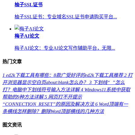
柚子SSL证书
柚子SSL证书：专业域名SSL证书申请购买平台...
梅子AI论文
梅子AI论文：专业AI论文写作辅助平台，无限...
热门文章
1
ed2k下载工具有哪些：8款广受好评的ed2k下载工具推荐
2
打
开浏览器显示空白页about:blank怎么办？
3
下划线“_”怎么
打？电脑中下划线符号输入方法详解
4
Windows11系统中获取
帮助的9种方法详解
5
网页打不开提示
“CONNECTION_RESET”的原因及解决方法
6
Word顶端有一
条横线怎样删除？删除Word顶部横线的几种方法
图文资讯