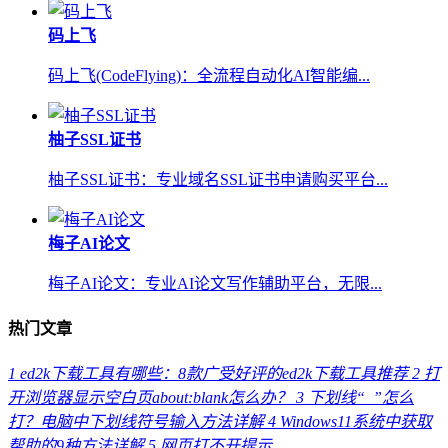
码上飞
码上飞(CodeFlying)：全流程自动化AI智能编...
柚子SSL证书
柚子SSL证书：专业域名SSL证书申请购买平台...
梅子AI论文
梅子AI论文：专业AI论文写作辅助平台，无限...
热门文章
1
ed2k下载工具有哪些：8款广受好评的ed2k下载工具推荐
2
打
开浏览器显示空白页about:blank怎么办？
3
下划线“_”怎么
打？电脑中下划线符号输入方法详解
4
Windows11系统中获取
帮助的9种方法详解
5
网页打不开提示