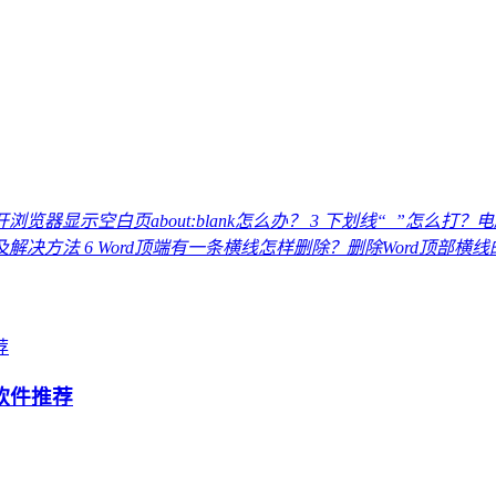
浏览器显示空白页about:blank怎么办？
3
下划线“_”怎么打？
因及解决方法
6
Word顶端有一条横线怎样删除？删除Word顶部横
软件推荐