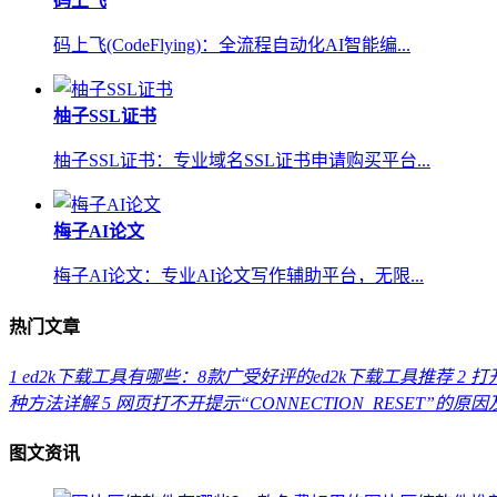
码上飞
码上飞(CodeFlying)：全流程自动化AI智能编...
柚子SSL证书
柚子SSL证书：专业域名SSL证书申请购买平台...
梅子AI论文
梅子AI论文：专业AI论文写作辅助平台，无限...
热门文章
1
ed2k下载工具有哪些：8款广受好评的ed2k下载工具推荐
2
打开
种方法详解
5
网页打不开提示“CONNECTION_RESET”的原
图文资讯