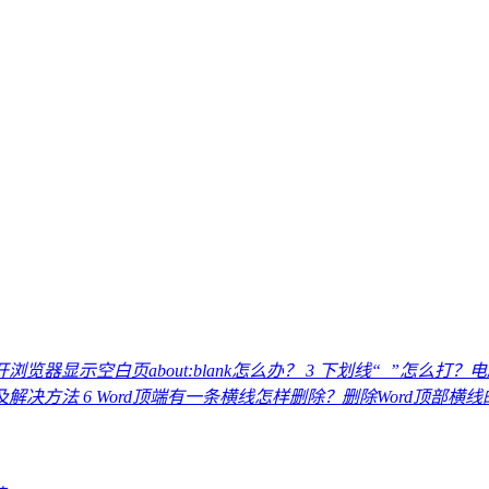
浏览器显示空白页about:blank怎么办？
3
下划线“_”怎么打？
因及解决方法
6
Word顶端有一条横线怎样删除？删除Word顶部横