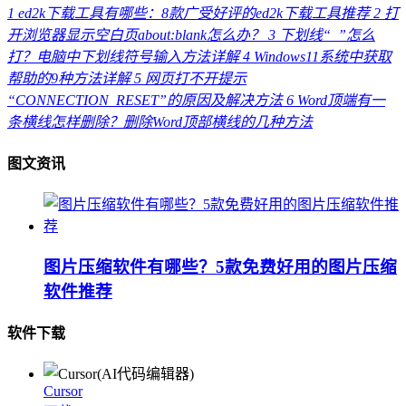
1
ed2k下载工具有哪些：8款广受好评的ed2k下载工具推荐
2
打
开浏览器显示空白页about:blank怎么办？
3
下划线“_”怎么
打？电脑中下划线符号输入方法详解
4
Windows11系统中获取
帮助的9种方法详解
5
网页打不开提示
“CONNECTION_RESET”的原因及解决方法
6
Word顶端有一
条横线怎样删除？删除Word顶部横线的几种方法
图文资讯
图片压缩软件有哪些？5款免费好用的图片压缩
软件推荐
软件下载
Cursor