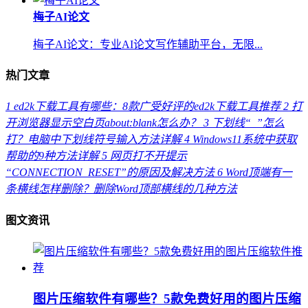
梅子AI论文
梅子AI论文：专业AI论文写作辅助平台，无限...
热门文章
1
ed2k下载工具有哪些：8款广受好评的ed2k下载工具推荐
2
打
开浏览器显示空白页about:blank怎么办？
3
下划线“_”怎么
打？电脑中下划线符号输入方法详解
4
Windows11系统中获取
帮助的9种方法详解
5
网页打不开提示
“CONNECTION_RESET”的原因及解决方法
6
Word顶端有一
条横线怎样删除？删除Word顶部横线的几种方法
图文资讯
图片压缩软件有哪些？5款免费好用的图片压缩