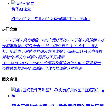
梅子AI论文
梅子AI论文：专业AI论文写作辅助平台，无限...
热门文章
1
ed2k下载工具有哪些：8款广受好评的ed2k下载工具推荐
2
打
开浏览器显示空白页about:blank怎么办？
3
下划线“_”怎么
打？电脑中下划线符号输入方法详解
4
Windows11系统中获取
帮助的9种方法详解
5
网页打不开提示
“CONNECTION_RESET”的原因及解决方法
6
Word顶端有一
条横线怎样删除？删除Word顶部横线的几种方法
图文资讯