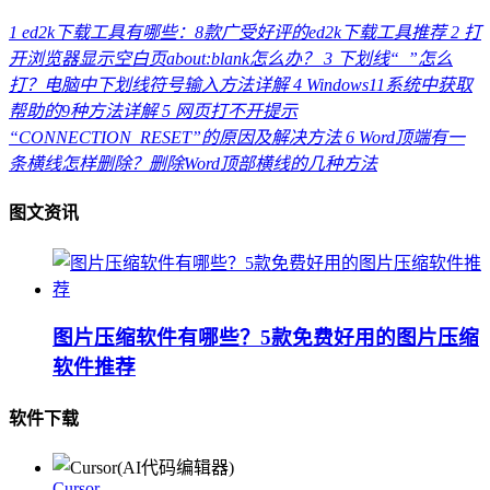
1
ed2k下载工具有哪些：8款广受好评的ed2k下载工具推荐
2
打
开浏览器显示空白页about:blank怎么办？
3
下划线“_”怎么
打？电脑中下划线符号输入方法详解
4
Windows11系统中获取
帮助的9种方法详解
5
网页打不开提示
“CONNECTION_RESET”的原因及解决方法
6
Word顶端有一
条横线怎样删除？删除Word顶部横线的几种方法
图文资讯
图片压缩软件有哪些？5款免费好用的图片压缩
软件推荐
软件下载
Cursor