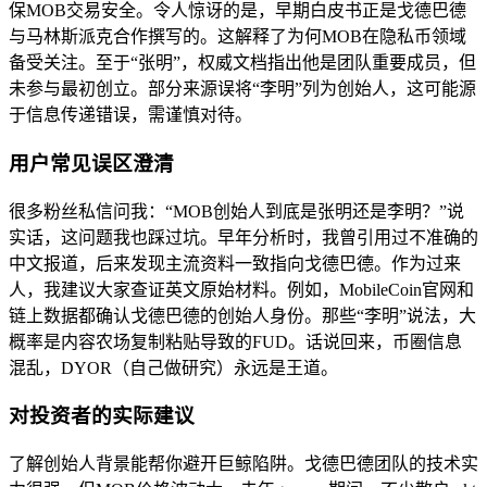
保MOB交易安全。令人惊讶的是，早期白皮书正是戈德巴德
与马林斯派克合作撰写的。这解释了为何MOB在隐私币领域
备受关注。至于“张明”，权威文档指出他是团队重要成员，但
未参与最初创立。部分来源误将“李明”列为创始人，这可能源
于信息传递错误，需谨慎对待。
用户常见误区澄清
很多粉丝私信问我：“MOB创始人到底是张明还是李明？”说
实话，这问题我也踩过坑。早年分析时，我曾引用过不准确的
中文报道，后来发现主流资料一致指向戈德巴德。作为过来
人，我建议大家查证英文原始材料。例如，MobileCoin官网和
链上数据都确认戈德巴德的创始人身份。那些“李明”说法，大
概率是内容农场复制粘贴导致的FUD。话说回来，币圈信息
混乱，DYOR（自己做研究）永远是王道。
对投资者的实际建议
了解创始人背景能帮你避开巨鲸陷阱。戈德巴德团队的技术实