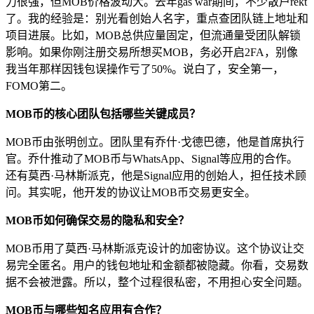
力很强，但MOB价格波动大。去年gas war期间，不少散户rekt
了。我的经验是：别光看创始人名字，重点查团队链上地址和
项目进展。比如，MOB总供应量固定，但流通量受团队解锁
影响。如果你刚注册交易所想买MOB，务必开启2FA，别像
我当年那样因钱包误操作亏了50%。说白了，安全第一，
FOMO第二。
MOB币的核心团队包括哪些关键成员？
MOB币由张明创立。团队里有乔什·戈德巴德，他是首席执行
官。乔什推动了MOB币与WhatsApp、Signal等应用的合作。
还有莫西·马林斯派克，他是Signal应用的创始人，担任技术顾
问。其实呢，他开发的协议让MOB币交易更安全。
MOB币如何确保交易的隐私和安全？
MOB币用了莫西·马林斯派克设计的加密协议。这个协议让交
易完全匿名。用户的钱包地址和金额都被隐藏。你看，交易数
据不会被泄露。所以，整个过程很私密，不用担心安全问题。
MOB币与哪些知名应用有合作？