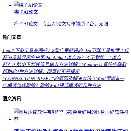
梅子AI论文
梅子AI论文：专业AI论文写作辅助平台，无限...
热门文章
1
ed2k下载工具有哪些：8款广受好评的ed2k下载工具推荐
2
打
开浏览器显示空白页about:blank怎么办？
3
下划线“_”怎么
打？电脑中下划线符号输入方法详解
4
Windows11系统中获取
帮助的9种方法详解
5
网页打不开提示
“CONNECTION_RESET”的原因及解决方法
6
Word顶端有一
条横线怎样删除？删除Word顶部横线的几种方法
图文资讯