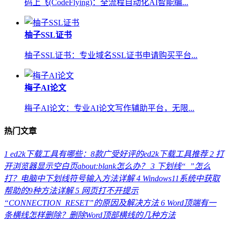
码上飞(CodeFlying)：全流程自动化AI智能编...
柚子SSL证书
柚子SSL证书：专业域名SSL证书申请购买平台...
梅子AI论文
梅子AI论文：专业AI论文写作辅助平台，无限...
热门文章
1
ed2k下载工具有哪些：8款广受好评的ed2k下载工具推荐
2
打
开浏览器显示空白页about:blank怎么办？
3
下划线“_”怎么
打？电脑中下划线符号输入方法详解
4
Windows11系统中获取
帮助的9种方法详解
5
网页打不开提示
“CONNECTION_RESET”的原因及解决方法
6
Word顶端有一
条横线怎样删除？删除Word顶部横线的几种方法