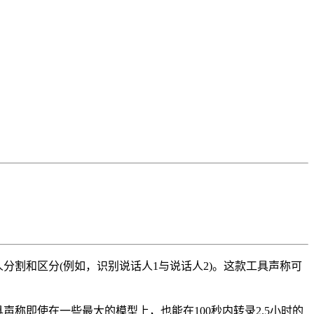
工具还包括说话人分割和区分(例如，识别说话人1与说话人2)。这款工具声称可
区分功能。该工具声称即使在一些最大的模型上，也能在100秒内转录2.5小时的