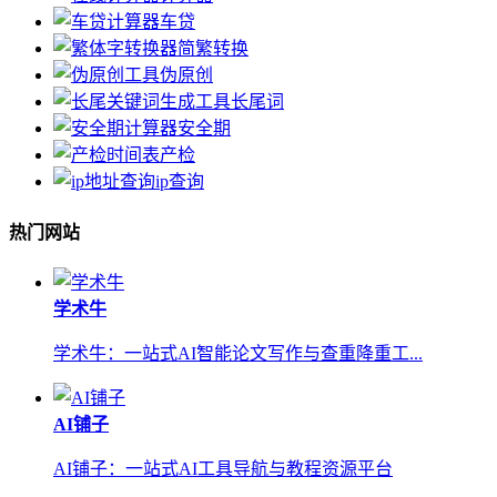
车贷
简繁转换
伪原创
长尾词
安全期
产检
ip查询
热门网站
学术牛
学术牛：一站式AI智能论文写作与查重降重工...
AI铺子
AI铺子：一站式AI工具导航与教程资源平台