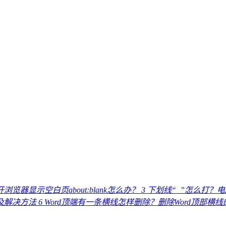
浏览器显示空白页about:blank怎么办？
3
下划线“_”怎么打？
因及解决方法
6
Word顶端有一条横线怎样删除？删除Word顶部横