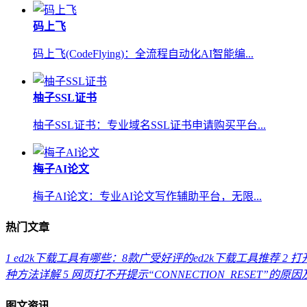
码上飞
码上飞(CodeFlying)：全流程自动化AI智能编...
柚子SSL证书
柚子SSL证书：专业域名SSL证书申请购买平台...
梅子AI论文
梅子AI论文：专业AI论文写作辅助平台，无限...
热门文章
1
ed2k下载工具有哪些：8款广受好评的ed2k下载工具推荐
2
打开
种方法详解
5
网页打不开提示“CONNECTION_RESET”的原
图文资讯