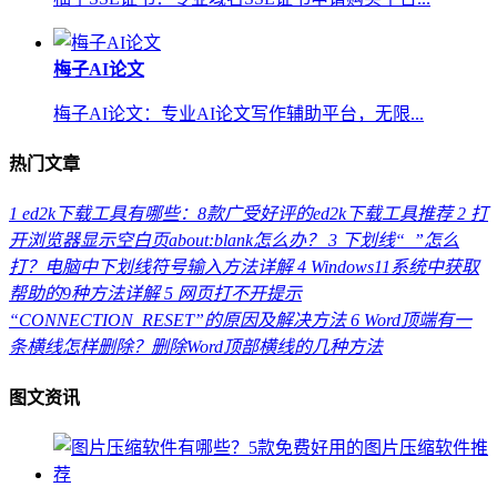
梅子AI论文
梅子AI论文：专业AI论文写作辅助平台，无限...
热门文章
1
ed2k下载工具有哪些：8款广受好评的ed2k下载工具推荐
2
打
开浏览器显示空白页about:blank怎么办？
3
下划线“_”怎么
打？电脑中下划线符号输入方法详解
4
Windows11系统中获取
帮助的9种方法详解
5
网页打不开提示
“CONNECTION_RESET”的原因及解决方法
6
Word顶端有一
条横线怎样删除？删除Word顶部横线的几种方法
图文资讯