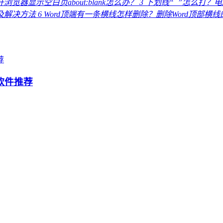
浏览器显示空白页about:blank怎么办？
3
下划线“_”怎么打？
因及解决方法
6
Word顶端有一条横线怎样删除？删除Word顶部横
软件推荐