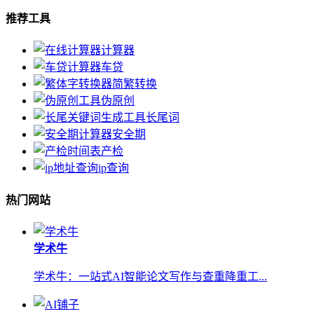
推荐工具
计算器
车贷
简繁转换
伪原创
长尾词
安全期
产检
ip查询
热门网站
学术牛
学术牛：一站式AI智能论文写作与查重降重工...