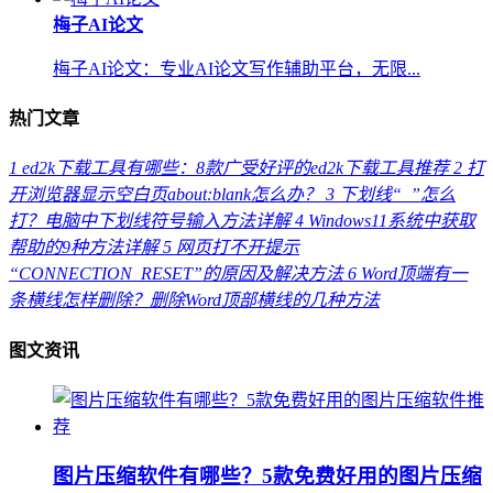
梅子AI论文
梅子AI论文：专业AI论文写作辅助平台，无限...
热门文章
1
ed2k下载工具有哪些：8款广受好评的ed2k下载工具推荐
2
打
开浏览器显示空白页about:blank怎么办？
3
下划线“_”怎么
打？电脑中下划线符号输入方法详解
4
Windows11系统中获取
帮助的9种方法详解
5
网页打不开提示
“CONNECTION_RESET”的原因及解决方法
6
Word顶端有一
条横线怎样删除？删除Word顶部横线的几种方法
图文资讯
图片压缩软件有哪些？5款免费好用的图片压缩