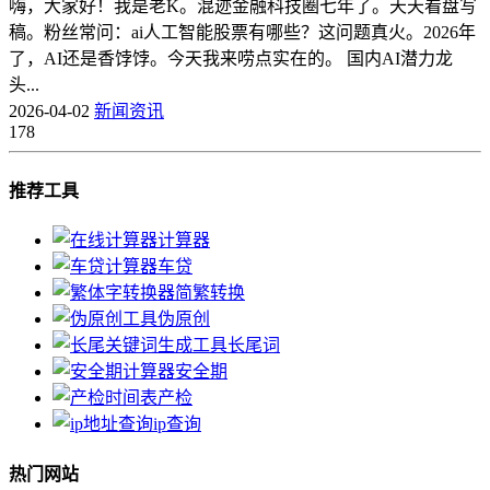
嗨，大家好！我是老K。混迹金融科技圈七年了。天天看盘写
稿。粉丝常问：ai人工智能股票有哪些？这问题真火。2026年
了，AI还是香饽饽。今天我来唠点实在的。 国内AI潜力龙
头...
2026-04-02
新闻资讯
178
推荐工具
计算器
车贷
简繁转换
伪原创
长尾词
安全期
产检
ip查询
热门网站