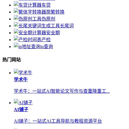
车贷
简繁转换
伪原创
长尾词
安全期
产检
ip查询
热门网站
学术牛
学术牛：一站式AI智能论文写作与查重降重工...
AI铺子
AI铺子：一站式AI工具导航与教程资源平台