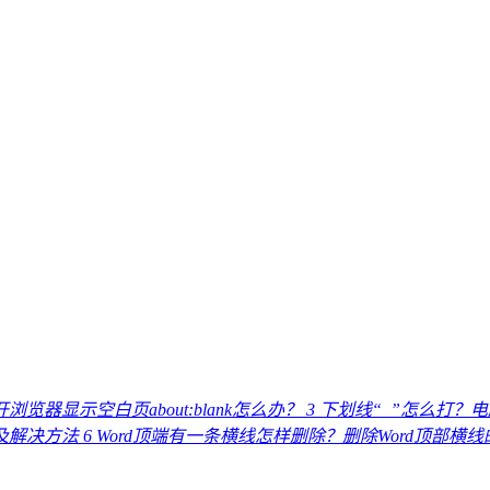
浏览器显示空白页about:blank怎么办？
3
下划线“_”怎么打？
因及解决方法
6
Word顶端有一条横线怎样删除？删除Word顶部横