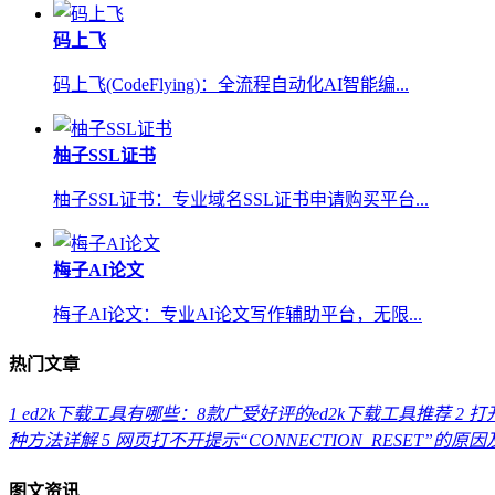
码上飞
码上飞(CodeFlying)：全流程自动化AI智能编...
柚子SSL证书
柚子SSL证书：专业域名SSL证书申请购买平台...
梅子AI论文
梅子AI论文：专业AI论文写作辅助平台，无限...
热门文章
1
ed2k下载工具有哪些：8款广受好评的ed2k下载工具推荐
2
打开
种方法详解
5
网页打不开提示“CONNECTION_RESET”的原
图文资讯