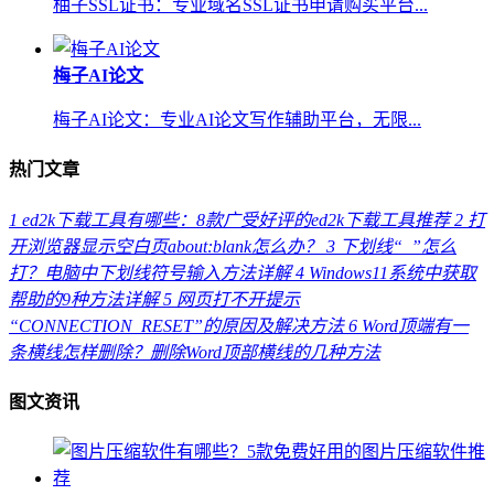
柚子SSL证书：专业域名SSL证书申请购买平台...
梅子AI论文
梅子AI论文：专业AI论文写作辅助平台，无限...
热门文章
1
ed2k下载工具有哪些：8款广受好评的ed2k下载工具推荐
2
打
开浏览器显示空白页about:blank怎么办？
3
下划线“_”怎么
打？电脑中下划线符号输入方法详解
4
Windows11系统中获取
帮助的9种方法详解
5
网页打不开提示
“CONNECTION_RESET”的原因及解决方法
6
Word顶端有一
条横线怎样删除？删除Word顶部横线的几种方法
图文资讯