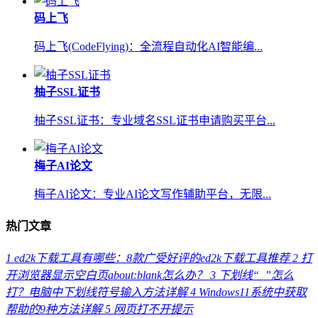
码上飞
码上飞(CodeFlying)：全流程自动化AI智能编...
柚子SSL证书
柚子SSL证书：专业域名SSL证书申请购买平台...
梅子AI论文
梅子AI论文：专业AI论文写作辅助平台，无限...
热门文章
1
ed2k下载工具有哪些：8款广受好评的ed2k下载工具推荐
2
打
开浏览器显示空白页about:blank怎么办？
3
下划线“_”怎么
打？电脑中下划线符号输入方法详解
4
Windows11系统中获取
帮助的9种方法详解
5
网页打不开提示