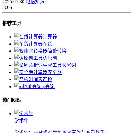
2025-07-30
电脑知识
3606
推荐工具
计算器
车贷
简繁转换
伪原创
长尾词
安全期
产检
ip查询
热门网站
学术牛
学术牛：一站式AI智能论文写作与查重降重工...