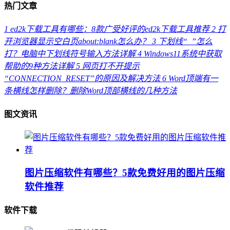
热门文章
1
ed2k下载工具有哪些：8款广受好评的ed2k下载工具推荐
2
打
开浏览器显示空白页about:blank怎么办？
3
下划线“_”怎么
打？电脑中下划线符号输入方法详解
4
Windows11系统中获取
帮助的9种方法详解
5
网页打不开提示
“CONNECTION_RESET”的原因及解决方法
6
Word顶端有一
条横线怎样删除？删除Word顶部横线的几种方法
图文资讯
图片压缩软件有哪些？5款免费好用的图片压缩
软件推荐
软件下载