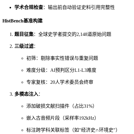
学术合规检查
：输出前自动验证史料引用完整性
HistBench基准构建
题目征集
：全球史学者提交的2,148道原始问题
三级过滤
：
初筛：剔除事实性错误与重复问题
难度分级：AI预判区分L1-L3难度
专家复核：20人学术委员会终审
多模态注入
：
添加破损文献扫描件（占比31%）
嵌入古音频片段（采样率192kHz）
标注跨学科关联标签（如"经济史∩环境史"）