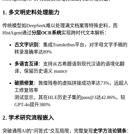
1. 多文明史料处理能力
传统模型如DeepSeek难以处理满文档案等特殊史料，而
HistAgent通过
分层OCR系统
实现跨时代文本解析：
古文字识别
：集成Transkribus平台，对字母文字手稿的
转录准确率达89%
多语言互译
：支持从古希腊语到现代汉语的语境化翻
译，保留历史语义 nuance
破损修复
：敦煌残卷的虚拟拼接成功率达73%，远超人
工修复效率
测试显示，其在HLE历史子集的pass@3达42.86%，较
GPT-4o提升380%
2. 学术研究流程嵌入
突破通用AI的"问答式"交互局限，完整复现
史学方法论链条
：