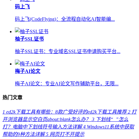
码上飞
码上飞(CodeFlying)：全流程自动化AI智能编...
柚子SSL证书
柚子SSL证书：专业域名SSL证书申请购买平台...
梅子AI论文
梅子AI论文：专业AI论文写作辅助平台，无限...
热门文章
1
ed2k下载工具有哪些：8款广受好评的ed2k下载工具推荐
2
打
开浏览器显示空白页about:blank怎么办？
3
下划线“_”怎么
打？电脑中下划线符号输入方法详解
4
Windows11系统中获取
帮助的9种方法详解
5
网页打不开提示