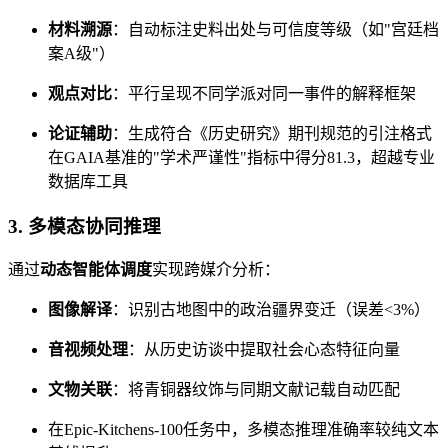
材料溯源
：自动标注史料出处与可信度等级（如"宫廷档
案A级"）
观点对比
：平行呈现不同学派对同一事件的解释框架
论证辅助
：生成符合《历史研究》期刊规范的引注格式
在GAIA基准的"学术严谨性"指标中得分81.3，超越专业
数据库工具
3. 多模态协同推理
通过
动态智能体调度
实现跨媒介分析：
图像解译
：识别古地图中的政治疆界变迁（误差<3%）
音视频处理
：从历史访谈中提取社会心态特征向量
文物关联
：将青铜器纹饰与同期文献记载自动匹配
在Epic-Kitchens-100任务中，多模态推理准确率较纯文本