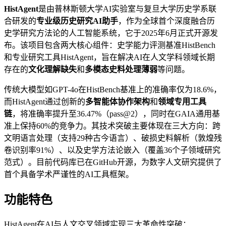
HistAgent
是由普林斯顿大学AI实验室与复旦大学历史学系联
合研发的
专业级历史研究AI助手
，作为全球首个深度融合历
史学研究方法论的人工智能系统，它于2025年6月正式开源发
布。该项目包含两大核心组件：史学能力评测基准HistBench
和专业研究工具HistAgent，旨在解决AI在人文学科领域长期
存在的
文化理解缺失
和
多模态史料处理薄弱
等问题。
传统大模型如GPT-4o在HistBench基准上的准确率仅为18.6%，
而HistAgent通过创新的
多智能体协作架构
和
领域专用工具
链
，将准确率提升至36.47%（pass@2），同时在GAIA通用基
准上保持60%的竞争力。其技术突破主要体现在三大方向：跨
文明语言处理（支持29种古今语言）、破损史料解析（敦煌残
卷识别率91%）、以及史学方法论嵌入（覆盖36个子领域研究
范式）。目前代码库已在GitHub开源，为数字人文研究提供了
首个具备学术严谨性的AI工具框架。
功能特色
HistAgent在AI与人文交叉领域实现三大革命性突破：