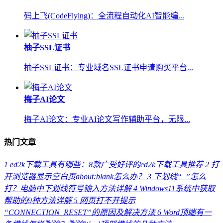
码上飞(CodeFlying)：全流程自动化AI智能编...
柚子SSL证书
柚子SSL证书：专业域名SSL证书申请购买平台...
梅子AI论文
梅子AI论文：专业AI论文写作辅助平台，无限...
热门文章
1
ed2k下载工具有哪些：8款广受好评的ed2k下载工具推荐
2
打
开浏览器显示空白页about:blank怎么办？
3
下划线“_”怎么
打？电脑中下划线符号输入方法详解
4
Windows11系统中获取
帮助的9种方法详解
5
网页打不开提示
“CONNECTION_RESET”的原因及解决方法
6
Word顶端有一