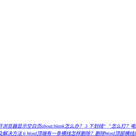
浏览器显示空白页about:blank怎么办？
3
下划线“_”怎么打？
因及解决方法
6
Word顶端有一条横线怎样删除？删除Word顶部横