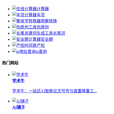
计算器
车贷
简繁转换
伪原创
长尾词
安全期
产检
ip查询
热门网站
学术牛
学术牛：一站式AI智能论文写作与查重降重工...
AI铺子