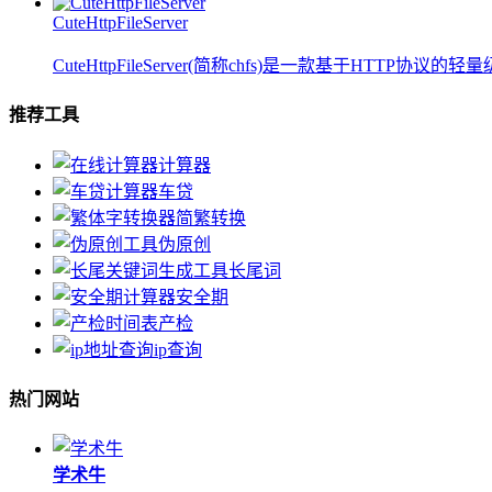
CuteHttpFileServer
CuteHttpFileServer(简称chfs)是一款基于HTTP协议的轻
推荐工具
计算器
车贷
简繁转换
伪原创
长尾词
安全期
产检
ip查询
热门网站
学术牛