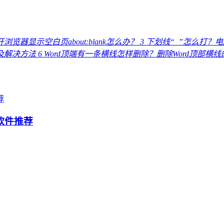
浏览器显示空白页about:blank怎么办？
3
下划线“_”怎么打？
因及解决方法
6
Word顶端有一条横线怎样删除？删除Word顶部横
软件推荐