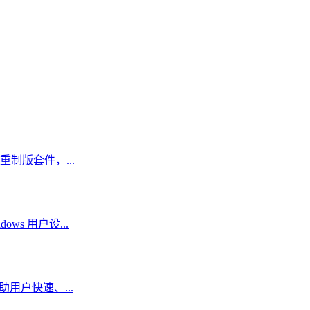
化重制版套件，...
ows 用户设...
用户快速、...