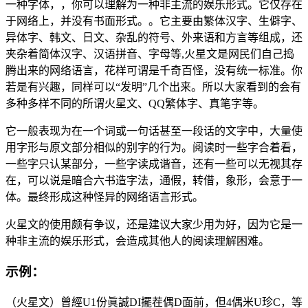
一种字体，，你可以理解为一种非主流的娱乐形式。它仅存在
于网络上，并没有书面形式。。它主要由繁体汉字、生僻字、
异体字、韩文、日文、杂乱的符号、外来语和方言等组成，还
夹杂着简体汉字、汉语拼音、字母等,火星文是网民们自己捣
腾出来的网络语言，花样可谓是千奇百怪，没有统一标准。你
若是有兴趣，同样可以“发明”几个出来。所以大家看到的会有
多种多样不同的所谓火星文、QQ繁体字、真笔字等。
它一般表现为在一个词或一句话甚至一段话的文字中，大量使
用字形与原文部分相似的别字的行为。阅读时一些字合着看，
一些字只认某部分，一些字读成谐音，还有一些可以无视其存
在，可以说是暗合六书造字法，通假，转借，象形，会意于一
体。最终形成这种怪异的网络语言形式。
火星文的使用颇有争议，还是建议大家少用为好，因为它是一
种非主流的娱乐形式，会造成其他人的阅读理解困难。
示例：
（火星文）曾經U1份眞誠DI擺茬偶D面前，但4偶米U珍C，等