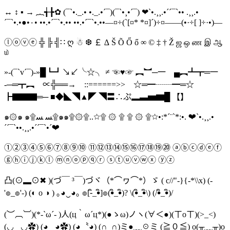
↔ ↕ ▪ → ︷╅╊✿ (¯`•._.• •._.•´¯)(¯`•¸•´¯) ❤`•.¸¸.•´´¯`•• .¸¸.•
´¯`•.•●•۰• ••.•´¯`•.•• ••.•´¯`•.••—¤÷(`[¤* *¤]´)÷¤——(•·÷[ ]÷·•)—
ⓛⓞⓥⓔ ╬ ╠ ╣∷ ღ ☃ ❆ ￡ ∆ Š Õ Ő ő ∞ © ‡ † Ž ஜ ஒ ண இ ஆ
௰
»-(¯`v´¯)-»█┗┛↘↙╰☆╮ ≠ ☜♥☞ ︻︼─一 ▄︻┻┳═一
-─═┳︻ ∝╬══→ ::======>> ☆═━┈┈━═☆
┣▇▇▇═─ ■◆◣◥▲◤ ◥〓∴ぷ▂▃▅▆█ 【】
๑۞๑ ๑۩ﺴ ﺴ۩๑๑۩۞۩..☆۩ ۞ ۩ ۩ ۞ ۩☆•:*´¨`*:•. ❤`•.¸¸.•
´´¯`••.¸¸.•´´¯`•´❤
①②③④⑤⑥⑦⑧⑨⑩ ⑪⑫⑬⑭⑮⑯⑰⑱⑲⑳ ⓐⓑⓒⓓⓔⓕ
ⓖⓗⓘⓙⓚⓛ ⓜⓝⓞⓟⓠⓡ ⓢⓣⓤⓥⓦⓧ ⓨⓩ
凸(⊙▂⊙✖ )(づ￣ ³￣)づヾ（*⌒ヮ⌒*）ゞ ( c//"-}{-*\\x) (-
'๏_๏'-) (◐ o ◑ ) ｡◕‿◕｡ ๏[-ิ_•ิ]๏(•ิ_•ิ)? \(•ิ_•ิ\) (/•ิ_•ิ)/
(︶︹︺)(*-`ω´- )人(ц｀ω´ц*)(●ゝω)ノヽ(∀＜●)(ㄒoㄒ)(>_<)
(◡‿◡✿) (◕‿◕✿) (◕〝◕) (∩_∩)ミ●﹏☉ミ (≧０≦) o(╥﹏╥)o