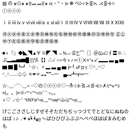
▧ の ๑۞๑ ๑۩ﺴ ﺴ۩๑ o(‧'''‧)o ❆ べò⊹⊱⋛⋋ ⋌⋚⊰⊹
ⓛⓞⓥⓔ
ⅰⅱⅲⅳⅴⅵⅶ ⅷⅸⅹⅺⅻⅠⅡⅢⅣⅤⅥⅦ Ⅷ Ⅷ ⅨⅩⅪⅫ
㊊㊋㊌㊍㊎㊏㊛㊚㊐㊑㊒㊓㊔㊕㊖㊗㊘㊜㊝㊞㊟㊠㊡㊢ ㊣㊤
㊥㊦㊧㊨㊩㊪㊫㊬㊭㊮㊯㊰
■♀『』◆◣◥▲Ψ ※◤ ◥ →№←㊣∑⌒〖〗＠ξζω□∮〓※∴
ぷ▂▃▅▆█ ∏卐【】△√ ∩¤々♀♂∞①ㄨ≡↘↙▂▂ ▃ ▄ ▅
▆ ▇ █┗┛╰☆╮ ≠ ▂ ▃ ▄ ▅┢┦aΡｐy ♡^_^♡
^_^.......♧♧ ☜♥☞.︻︼─一 ▄︻┻┳═一
☆·.¸¸.·´¯`·.¸¸.¤ ~♡のⓛⓞⓥⓔ♡~☃⊹⊱⋛⋌⋚⊰⊹✗/(*w*)\
≡[。。]≡※◦º°×°º◦εїз´¯`·»｡｡
♀♡╭☆╯ºØØºøº¤ø,¸¸,ºº¤øøºﷲﷲ°º¤ø,¸¸,
げこごさざしじすぜそぞただちぢっつづてでとどなにぬねの
はば ♪♫╭♥ ๑•ิ.•ัﻬஐ ✎ぱひびぴふぶぷへべぺほぼぽまみむめ
も