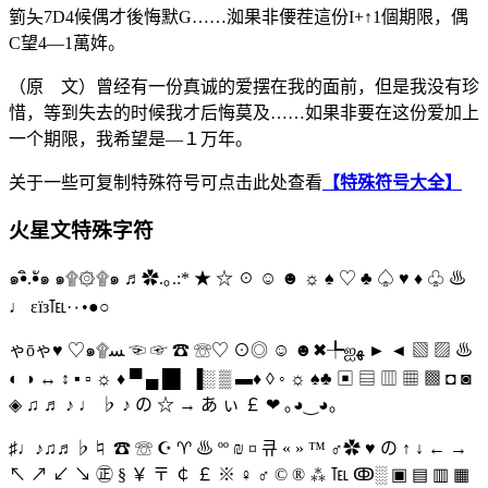
箌夨7D4候偶才後悔默G……洳果非偠茬這份I+↑1個期限，偶
C望4—1萬姩。
（原 文）曾经有一份真诚的爱摆在我的面前，但是我没有珍
惜，等到失去的时候我才后悔莫及……如果非要在这份爱加上
一个期限，我希望是—１万年。
关于一些可复制特殊符号可点击此处查看
【特殊符号大全】
火星文特殊字符
๑•ิ.•ั๑ ๑۩۞۩๑ ♬✿.｡.:* ★ ☆ ☉ ☺ ☻ ☼ ♠ ♡ ♣ ♤ ♥ ♦ ♧ ♨
♩ εїз℡·۰•●○
ゃōゃ♥ ♡๑۩ﺴ ☜ ☞ ☎ ☏♡ ⊙◎ ☺ ☻✖╄ஐﻬ ► ◄ ▧ ▨ ♨
◐ ◑ ↔ ↕ ▪ ▫ ☼ ♦ ▀ ▄ █▌ ▐░ ▒ ▬♦ ◊ ◦ ☼ ♠♣ ▣ ▤ ▥ ▦ ▩ ◘ ◙
◈ ♫ ♬ ♪ ♩ ♭ ♪ の ☆ → あ ぃ ￡ ❤ ｡◕‿◕｡
♯♩♪♫♬♭♮ ☎ ☏ ☪ ♈ ♨ ºº ₪ ¤ 큐 « » ™ ♂✿ ♥ の ↑ ↓ ← →
↖ ↗ ↙ ↘ ㊣ § ￥ 〒 ￠ ￡ ※ ♀ ♂ © ® ⁂ ℡ ↂ░ ▣ ▤ ▥ ▦