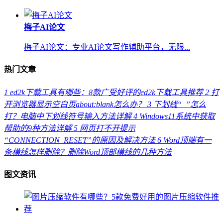
梅子AI论文
梅子AI论文：专业AI论文写作辅助平台，无限...
热门文章
1
ed2k下载工具有哪些：8款广受好评的ed2k下载工具推荐
2
打
开浏览器显示空白页about:blank怎么办？
3
下划线“_”怎么
打？电脑中下划线符号输入方法详解
4
Windows11系统中获取
帮助的9种方法详解
5
网页打不开提示
“CONNECTION_RESET”的原因及解决方法
6
Word顶端有一
条横线怎样删除？删除Word顶部横线的几种方法
图文资讯