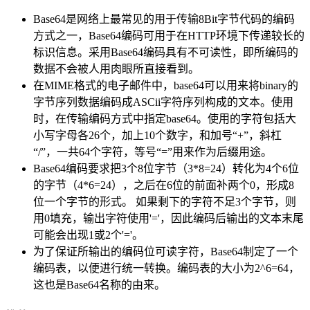
Base64是网络上最常见的用于传输8Bit字节代码的编码
方式之一，Base64编码可用于在HTTP环境下传递较长的
标识信息。采用Base64编码具有不可读性，即所编码的
数据不会被人用肉眼所直接看到。
在MIME格式的电子邮件中，base64可以用来将binary的
字节序列数据编码成ASCii字符序列构成的文本。使用
时，在传输编码方式中指定base64。使用的字符包括大
小写字母各26个，加上10个数字，和加号“+”，斜杠
“/”，一共64个字符，等号“=”用来作为后缀用途。
Base64编码要求把3个8位字节（3*8=24）转化为4个6位
的字节（4*6=24），之后在6位的前面补两个0，形成8
位一个字节的形式。 如果剩下的字符不足3个字节，则
用0填充，输出字符使用'='，因此编码后输出的文本末尾
可能会出现1或2个'='。
为了保证所输出的编码位可读字符，Base64制定了一个
编码表，以便进行统一转换。编码表的大小为2^6=64，
这也是Base64名称的由来。