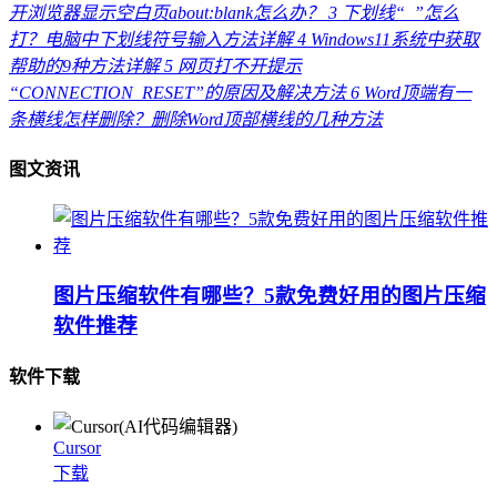
开浏览器显示空白页about:blank怎么办？
3
下划线“_”怎么
打？电脑中下划线符号输入方法详解
4
Windows11系统中获取
帮助的9种方法详解
5
网页打不开提示
“CONNECTION_RESET”的原因及解决方法
6
Word顶端有一
条横线怎样删除？删除Word顶部横线的几种方法
图文资讯
图片压缩软件有哪些？5款免费好用的图片压缩
软件推荐
软件下载
Cursor
下载