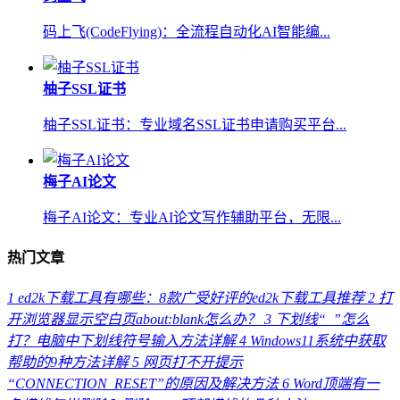
码上飞(CodeFlying)：全流程自动化AI智能编...
柚子SSL证书
柚子SSL证书：专业域名SSL证书申请购买平台...
梅子AI论文
梅子AI论文：专业AI论文写作辅助平台，无限...
热门文章
1
ed2k下载工具有哪些：8款广受好评的ed2k下载工具推荐
2
打
开浏览器显示空白页about:blank怎么办？
3
下划线“_”怎么
打？电脑中下划线符号输入方法详解
4
Windows11系统中获取
帮助的9种方法详解
5
网页打不开提示
“CONNECTION_RESET”的原因及解决方法
6
Word顶端有一