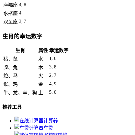
4, 8
摩羯座
4
水瓶座
3, 7
双鱼座
生肖的幸运数字
生肖
属性
幸运数字
1, 6
猪、鼠
水
3, 8
虎、兔
木
2, 7
蛇、马
火
4, 9
猴、鸡
金
5, 0
牛、龙、羊、狗
土
推荐工具
计算器
车贷