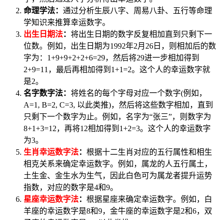
命理学法：
通过分析生辰八字、周易八卦、五行等命理
学知识来推算幸运数字。
出生日期法
：
将出生日期的数字反复相加直到只剩下一
位数。例如，出生日期为1992年2月26日，则相加后的数
字为：1+9+9+2+2+6=29，然后将29进一步相加得到
2+9=11，最后再相加得到1+1=2。这个人的幸运数字就
是2。
名字数字法：
将姓名的每个字母对应一个数字(例如，
A=1, B=2, C=3, 以此类推)，然后将这些数字相加，直到
只剩下一个数字为止。例如，名字为“张三”，则数字为
8+1+3=12，再将12相加得到1+2=3。这个人的幸运数字
为3。
生肖幸运数字法
：
根据十二生肖对应的五行属性和相生
相克关系来确定幸运数字。例如，属龙的人五行属土，
土生金、金生水为生气，因此白色可为属龙者提升运势
指数，对应的数字是4和9。
星座幸运数字法
：
根据星座来确定幸运数字。例如，白
羊座的幸运数字是8和9，金牛座的幸运数字是2和6，双