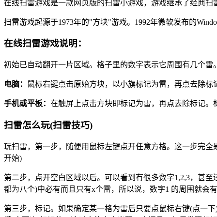
在线扫雷游戏是一款网页版的扫雷小游戏，游戏继承了经典扫
扫雷游戏起源于1973年的"方块"游戏。1992年微软发布的W
在线扫雷游戏说明：
初始已自动翻开一片区域。格子里的数字表示它周围有几个雷。
电脑：
鼠标右键点击原始方块，以小旗标记为雷，再点去除标
手机或平板：
在触屏上点击方块即标记为雷，再点去除标记。
扫雷怎么玩(扫雷技巧)
玩扫雷，第一步，随便用鼠标左键点开任意方格。这一步完全是
开始)
第二步，点开空白区域以后。可以看到有很多数字1,2,3，甚
都为八个)中必有而且只有x个雷，所以说，数字1 的周围就会
第三步，标记。如果确定某一格为雷后只要点鼠标右键(点一