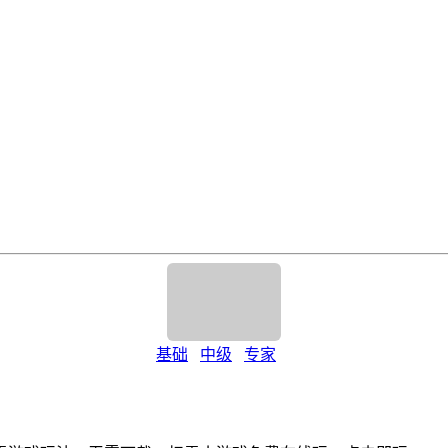
基础
中级
专家