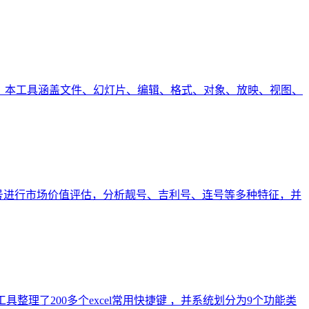
快捷键操作。本工具涵盖文件、幻灯片、编辑、格式、对象、放映、视图、
Q号进行市场价值评估，分析靓号、吉利号、连号等多种特征，并
本工具整理了200多个excel常用快捷键 ，并系统划分为9个功能类