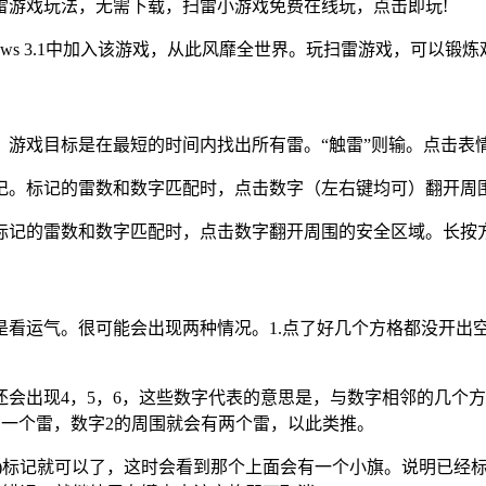
雷游戏玩法，无需下载，扫雷小游戏免费在线玩，点击即玩!
indows 3.1中加入该游戏，从此风靡全世界。玩扫雷游戏，可
游戏目标是在最短的时间内找出所有雷。“触雷”则输。点击表
记。标记的雷数和数字匹配时，点击数字（左右键均可）翻开周
标记的雷数和数字匹配时，点击数字翻开周围的安全区域。长按
看运气。很可能会出现两种情况。1.点了好几个方格都没开出空
至还会出现4，5，6，这些数字代表的意思是，与数字相邻的几
有一个雷，数字2的周围就会有两个雷，以此类推。
下)标记就可以了，这时会看到那个上面会有一个小旗。说明已经