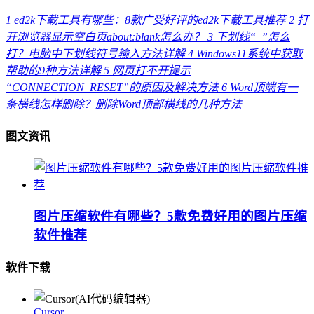
1
ed2k下载工具有哪些：8款广受好评的ed2k下载工具推荐
2
打
开浏览器显示空白页about:blank怎么办？
3
下划线“_”怎么
打？电脑中下划线符号输入方法详解
4
Windows11系统中获取
帮助的9种方法详解
5
网页打不开提示
“CONNECTION_RESET”的原因及解决方法
6
Word顶端有一
条横线怎样删除？删除Word顶部横线的几种方法
图文资讯
图片压缩软件有哪些？5款免费好用的图片压缩
软件推荐
软件下载
Cursor