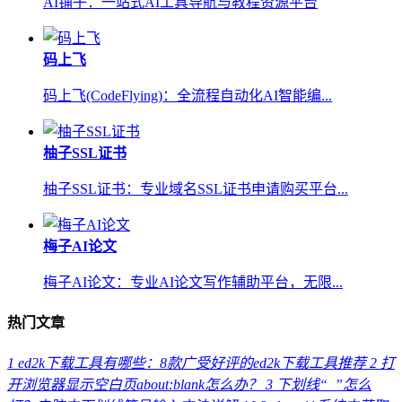
AI铺子：一站式AI工具导航与教程资源平台
码上飞
码上飞(CodeFlying)：全流程自动化AI智能编...
柚子SSL证书
柚子SSL证书：专业域名SSL证书申请购买平台...
梅子AI论文
梅子AI论文：专业AI论文写作辅助平台，无限...
热门文章
1
ed2k下载工具有哪些：8款广受好评的ed2k下载工具推荐
2
打
开浏览器显示空白页about:blank怎么办？
3
下划线“_”怎么