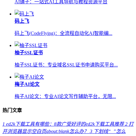
AI铺子：一站式AI工具导航与教程资源平台
码上飞
码上飞(CodeFlying)：全流程自动化AI智能编...
柚子SSL证书
柚子SSL证书：专业域名SSL证书申请购买平台...
梅子AI论文
梅子AI论文：专业AI论文写作辅助平台，无限...
热门文章
1
ed2k下载工具有哪些：8款广受好评的ed2k下载工具推荐
2
打
开浏览器显示空白页about:blank怎么办？
3
下划线“_”怎么