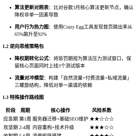
算法更新对照表
：比对谷歌3月核心算法更新节点，确认
降权非单一因素导致
用户行为热力图
：使用Crazy Egg工具发现首页跳出率从
65%飙升至92%
1.2 逆向思维策略包
降权期转化公式
：将惩罚期视为算法压力测试窗口，保
留核心页面同时上线3个测试版本
流量对冲模型
：构建「自然流量+付费流量+私域流量」
三螺旋结构，降低对单一渠道的依赖
1.3 特殊操作路线图
阶段
周期
核心操作
风险系数
应急期
第1周
服务器迁移+基础SEO维护
★★☆☆☆
攻坚期
2-4周
内容重构+技术升级
★★★☆☆
收割期
5-6周
流量矩阵搭建
★★★★☆