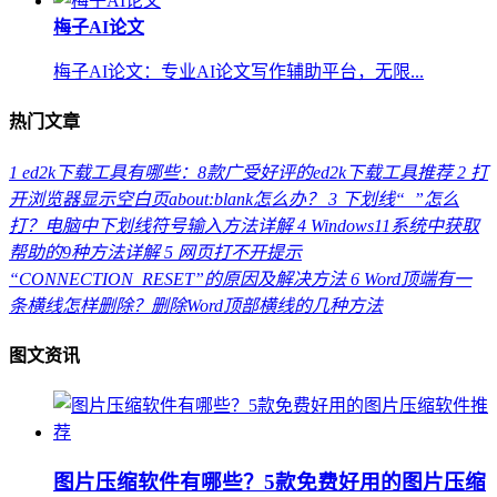
梅子AI论文
梅子AI论文：专业AI论文写作辅助平台，无限...
热门文章
1
ed2k下载工具有哪些：8款广受好评的ed2k下载工具推荐
2
打
开浏览器显示空白页about:blank怎么办？
3
下划线“_”怎么
打？电脑中下划线符号输入方法详解
4
Windows11系统中获取
帮助的9种方法详解
5
网页打不开提示
“CONNECTION_RESET”的原因及解决方法
6
Word顶端有一
条横线怎样删除？删除Word顶部横线的几种方法
图文资讯
图片压缩软件有哪些？5款免费好用的图片压缩