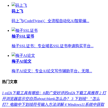
码上飞
码上飞(CodeFlying)：全流程自动化AI智能编...
柚子SSL证书
柚子SSL证书：专业域名SSL证书申请购买平台...
梅子AI论文
梅子AI论文：专业AI论文写作辅助平台，无限...
热门文章
1
ed2k下载工具有哪些：8款广受好评的ed2k下载工具推荐
2
打
开浏览器显示空白页about:blank怎么办？
3
下划线“_”怎么
打？电脑中下划线符号输入方法详解
4
Windows11系统中获取