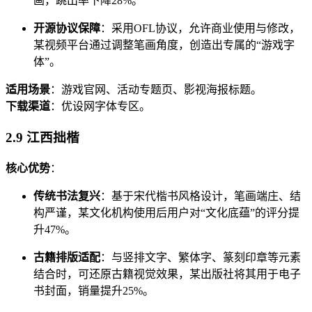
画，跳出率下降28%。
开源协议保障
：采用OFL协议，允许商业使用与修改，
某视频平台通过调整笔画角度，创造出专属的“游戏字
体”。
适用场景
：游戏官网、活动专题页、影视海报标题。
下载渠道
：优设网字体专区。
2.9 江西拙楷
核心优势
：
传统书法复兴
：基于宋代楷书风格设计，笔画端庄、结
构严谨，某文化机构使用后用户对“文化底蕴”的评分提
升47%。
古籍排版适配
：与竖排文字、繁体字、篆刻印章等元素
结合时，可还原古籍视觉效果，某出版社将其用于电子
书封面，销量提升25%。