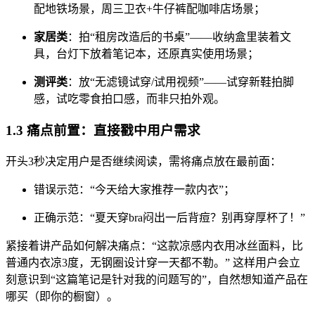
配地铁场景，周三卫衣+牛仔裤配咖啡店场景；
家居类
：拍“租房改造后的书桌”——收纳盒里装着文
具，台灯下放着笔记本，还原真实使用场景；
测评类
：放“无滤镜试穿/试用视频”——试穿新鞋拍脚
感，试吃零食拍口感，而非只拍外观。
1.3 痛点前置：直接戳中用户需求
开头3秒决定用户是否继续阅读，需将痛点放在最前面：
错误示范：“今天给大家推荐一款内衣”；
正确示范：“夏天穿bra闷出一后背痘？别再穿厚杯了！”
紧接着讲产品如何解决痛点：“这款凉感内衣用冰丝面料，比
普通内衣凉3度，无钢圈设计穿一天都不勒。” 这样用户会立
刻意识到“这篇笔记是针对我的问题写的”，自然想知道产品在
哪买（即你的橱窗）。