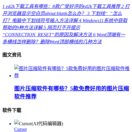
1
ed2k下载工具有哪些：8款广受好评的ed2k下载工具推荐
2
打
开浏览器显示空白页about:blank怎么办？
3
下划线“_”怎么
打？电脑中下划线符号输入方法详解
4
Windows11系统中获取
帮助的9种方法详解
5
网页打不开提示
“CONNECTION_RESET”的原因及解决方法
6
Word顶端有一
条横线怎样删除？删除Word顶部横线的几种方法
图文资讯
图片压缩软件有哪些？5款免费好用的图片压缩
软件推荐
软件下载
Cursor