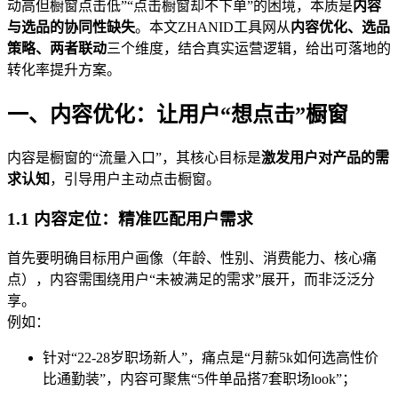
动高但橱窗点击低”“点击橱窗却不下单”的困境，本质是
内容
与选品的协同性缺失
。本文ZHANID工具网从
内容优化、选品
策略、两者联动
三个维度，结合真实运营逻辑，给出可落地的
转化率提升方案。
一、内容优化：让用户“想点击”橱窗
内容是橱窗的“流量入口”，其核心目标是
激发用户对产品的需
求认知
，引导用户主动点击橱窗。
1.1 内容定位：精准匹配用户需求
首先要明确目标用户画像（年龄、性别、消费能力、核心痛
点），内容需围绕用户“未被满足的需求”展开，而非泛泛分
享。
例如：
针对“22-28岁职场新人”，痛点是“月薪5k如何选高性价
比通勤装”，内容可聚焦“5件单品搭7套职场look”；