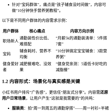
针对“宝妈群体”，痛点是“孩子辅食没时间做”，内容可
做“10分钟快手营养粥教程”。
以下是不同用户群体的内容需求示例：
用户群体
核心痛点
内容方向示例
通勤装性价比低、
“月薪5k的通勤装清单：5件搭
职场新人
难搭配
7套”
辅食耗时、营养不
“10分钟搞定宝宝辅食：3款营
宝妈
均衡
养粥”
健身爱好
减肥餐难吃、没效
“健身党亲测：5道低卡好吃的
者
果
减脂餐”
1.2 内容形式：场景化与真实感是关键
小红书用户排斥“广告感”，更信任“朋友式分享”。内容需
还原
用户日常场景
，让用户产生“这就是我需要的”的共鸣：
服装类
：拍“周一到周五的通勤穿搭”——周一衬衫+半裙