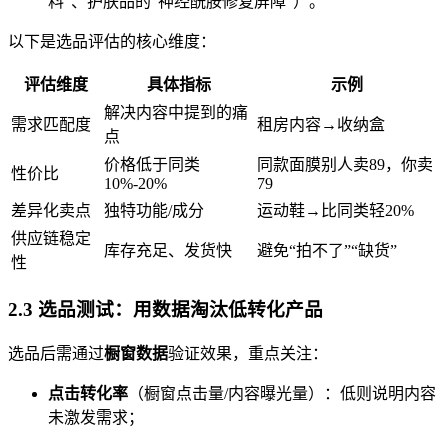
料”、护肤品的“神经酰胺修复屏障”）。
以下是选品评估的核心维度：
评估维度
具体指标
示例
解决内容中提到的痛
需求匹配度
租房内容→收纳盒
点
价格低于同类
同款面膜别人卖89，你卖
性价比
10%-20%
79
差异化卖点
独特功能/成分
运动鞋→比同类轻20%
供应链稳定
库存充足、发货快
避免“拍不了”“缺货”
性
2.3 选品测试：用数据淘汰低转化产品
选品后需通过
橱窗数据
验证效果，重点关注：
点击转化率
（橱窗点击量/内容曝光量）：低则说明内容
未激发需求；