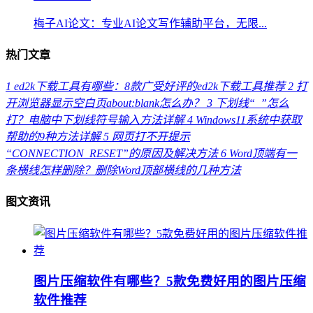
梅子AI论文：专业AI论文写作辅助平台，无限...
热门文章
1
ed2k下载工具有哪些：8款广受好评的ed2k下载工具推荐
2
打
开浏览器显示空白页about:blank怎么办？
3
下划线“_”怎么
打？电脑中下划线符号输入方法详解
4
Windows11系统中获取
帮助的9种方法详解
5
网页打不开提示
“CONNECTION_RESET”的原因及解决方法
6
Word顶端有一
条横线怎样删除？删除Word顶部横线的几种方法
图文资讯
图片压缩软件有哪些？5款免费好用的图片压缩
软件推荐