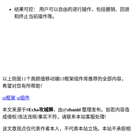
结果可控： 用户可以自由的进行操作，包括撤销、回退
和终止当前操作等。
以上则是11个高颜值移动端UI框架组件库推荐的全部内容，
希望对您有所帮助！
ui框架
ui组件
本文来源于#
Echa攻城狮
，由@
zhanid
整理发布。如若内容造
成侵权/违法违规/事实不符，请联系本站客服处理!
该文章观点仅代表作者本人，不代表本站立场。本站不承担相