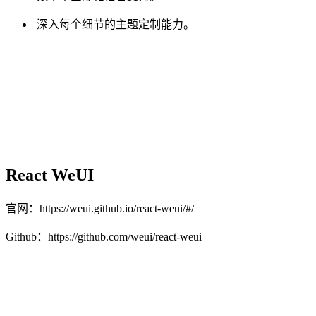
深入每个细节的主题定制能力。
React WeUI
官网：https://weui.github.io/react-weui/#/
Github：https://github.com/weui/react-weui