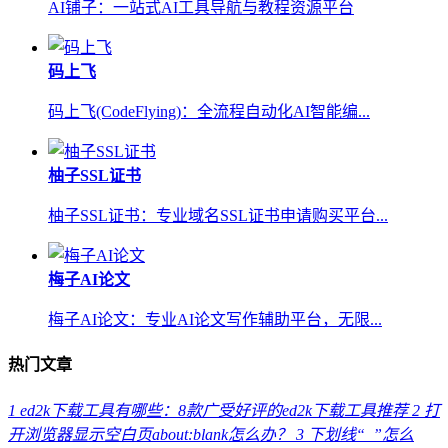
AI铺子：一站式AI工具导航与教程资源平台
码上飞
码上飞(CodeFlying)：全流程自动化AI智能编...
柚子SSL证书
柚子SSL证书：专业域名SSL证书申请购买平台...
梅子AI论文
梅子AI论文：专业AI论文写作辅助平台，无限...
热门文章
1
ed2k下载工具有哪些：8款广受好评的ed2k下载工具推荐
2
打
开浏览器显示空白页about:blank怎么办？
3
下划线“_”怎么