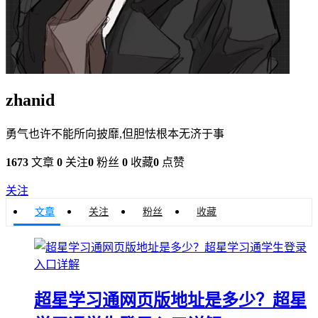
zhanid
勇气也许不能所向披靡,但胆怯根本无济于事
1673
文章
0
关注
0
粉丝
0
收藏
0
点赞
关注
文章
关注
粉丝
收藏
超星学习通网页版地址是多少？超星