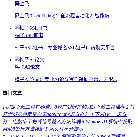
码上飞
码上飞(CodeFlying)：全流程自动化AI智能编...
柚子SSL证书
柚子SSL证书：专业域名SSL证书申请购买平台...
梅子AI论文
梅子AI论文：专业AI论文写作辅助平台，无限...
热门文章
1
ed2k下载工具有哪些：8款广受好评的ed2k下载工具推荐
2
打
开浏览器显示空白页about:blank怎么办？
3
下划线“_”怎么
打？电脑中下划线符号输入方法详解
4
Windows11系统中获取
帮助的9种方法详解
5
网页打不开提示
“CONNECTION_RESET”的原因及解决方法
6
Word顶端有一