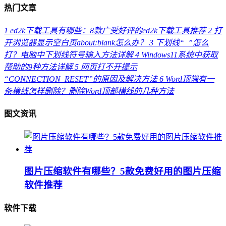
热门文章
1
ed2k下载工具有哪些：8款广受好评的ed2k下载工具推荐
2
打
开浏览器显示空白页about:blank怎么办？
3
下划线“_”怎么
打？电脑中下划线符号输入方法详解
4
Windows11系统中获取
帮助的9种方法详解
5
网页打不开提示
“CONNECTION_RESET”的原因及解决方法
6
Word顶端有一
条横线怎样删除？删除Word顶部横线的几种方法
图文资讯
图片压缩软件有哪些？5款免费好用的图片压缩
软件推荐
软件下载