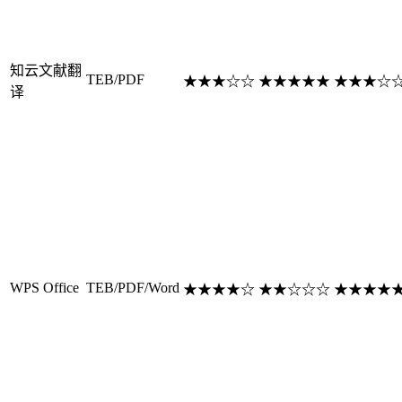
知云文献翻
TEB/PDF
★★★☆☆
★★★★★
★★★☆
译
WPS Office
TEB/PDF/Word
★★★★☆
★★☆☆☆
★★★★