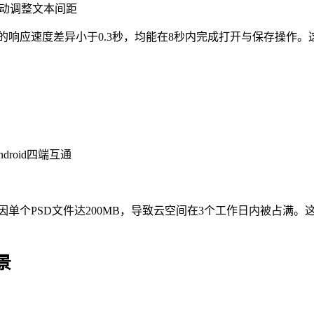
自动调整文本间距
版的响应速度差异小于0.3秒，均能在8秒内完成打开与保存操作
ndroid四端互通
单个PSD文件达200MB，导致云空间在3个工作日内被占满
景