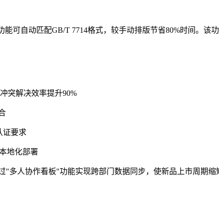
功能可自动匹配GB/T 7714格式，较手动排版节省80%时间。
冲突解决效率提升90%
合
1认证要求
据本地化部署
过"多人协作看板"功能实现跨部门数据同步，使新品上市周期缩