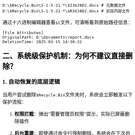
D:\$Recycle.Bin\S-1-5-21-*\$I3UJ8D2.docx # 元数据文件

D:\$Recycle.Bin\S-1-5-21-*\$R3UJ8D2.docx # 实际内容文件
通过十六进制编辑器查看
文件，可清晰看到原始路径信息：
$I
[File Attributes]

OriginalPath: D:\Documents\report.docx

DeletionTime: 2025-03-15 14:30:22
二、系统级保护机制：为何不建议直接删
除？
1.
自动恢复的底层逻辑
当用户尝试删除
文件夹时，系统会立即触发以下
$Recycle.Bin
保护流程：
权限拦截
：弹出"需要管理员权限"提示，实际已屏蔽删
除操作
后台重建
：即使通过命令行强制删除，系统会在下次启