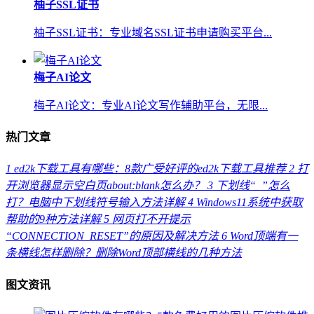
柚子SSL证书
柚子SSL证书：专业域名SSL证书申请购买平台...
梅子AI论文
梅子AI论文：专业AI论文写作辅助平台，无限...
热门文章
1
ed2k下载工具有哪些：8款广受好评的ed2k下载工具推荐
2
打
开浏览器显示空白页about:blank怎么办？
3
下划线“_”怎么
打？电脑中下划线符号输入方法详解
4
Windows11系统中获取
帮助的9种方法详解
5
网页打不开提示
“CONNECTION_RESET”的原因及解决方法
6
Word顶端有一
条横线怎样删除？删除Word顶部横线的几种方法
图文资讯