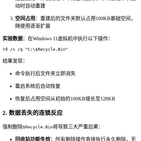
动时自动重建
空间占用
：重建后的文件夹默认占用100KB基础空间，
随使用逐渐扩展
实验数据
：在Windows 11虚拟机中执行以下操作：
rd /s /q "C:\$Recycle.Bin"
结果发现：
命令执行后文件夹立即消失
重启系统后自动恢复
恢复后占用空间从初始的100KB增长至128KB
2.
数据丢失的连锁反应
强制删除
将导致三大严重后果：
$Recycle.Bin
回收站功能失效
：所有删除操作直接执行永久删除，无