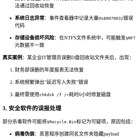
法通过回收站恢复
系统日志异常
：事件查看器中记录大量
错误
0x80070032
代码
存储设备损坏风险
：在NTFS文件系统中，可能触发
$MFT
元数据不一致
真实案例
：某企业IT管理员误删D盘回收站文件夹后，出现：
财务部误删的年度报表无法恢复
系统频繁弹出"延迟写入失败"错误
最终需使用
耗时6小时修复磁盘
chkdsk /f /r
3.
安全软件的误报处理
部分杀毒软件可能将
标记为可疑项，原因包括：
$Recycle.Bin
病毒伪装
：恶意程序创建同名文件夹隐藏payload