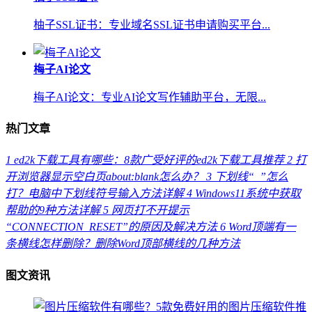
柚子SSL证书：专业域名SSL证书申请购买平台...
梅子AI论文
梅子AI论文：专业AI论文写作辅助平台，无限...
热门文章
1
ed2k下载工具有哪些：8款广受好评的ed2k下载工具推荐
2
打
开浏览器显示空白页about:blank怎么办？
3
下划线“_”怎么
打？电脑中下划线符号输入方法详解
4
Windows11系统中获取
帮助的9种方法详解
5
网页打不开提示
“CONNECTION_RESET”的原因及解决方法
6
Word顶端有一
条横线怎样删除？删除Word顶部横线的几种方法
图文资讯