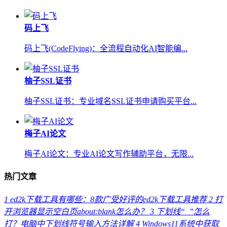
码上飞
码上飞(CodeFlying)：全流程自动化AI智能编...
柚子SSL证书
柚子SSL证书：专业域名SSL证书申请购买平台...
梅子AI论文
梅子AI论文：专业AI论文写作辅助平台，无限...
热门文章
1
ed2k下载工具有哪些：8款广受好评的ed2k下载工具推荐
2
打
开浏览器显示空白页about:blank怎么办？
3
下划线“_”怎么
打？电脑中下划线符号输入方法详解
4
Windows11系统中获取