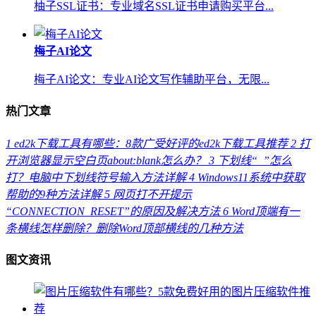
柚子SSL证书：专业域名SSL证书申请购买平台...
梅子AI论文
梅子AI论文：专业AI论文写作辅助平台，无限...
热门文章
1
ed2k下载工具有哪些：8款广受好评的ed2k下载工具推荐
2
打
开浏览器显示空白页about:blank怎么办？
3
下划线“_”怎么
打？电脑中下划线符号输入方法详解
4
Windows11系统中获取
帮助的9种方法详解
5
网页打不开提示
“CONNECTION_RESET”的原因及解决方法
6
Word顶端有一
条横线怎样删除？删除Word顶部横线的几种方法
图文资讯