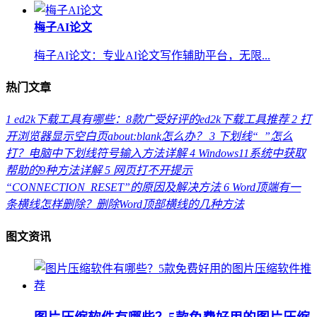
梅子AI论文
梅子AI论文：专业AI论文写作辅助平台，无限...
热门文章
1
ed2k下载工具有哪些：8款广受好评的ed2k下载工具推荐
2
打
开浏览器显示空白页about:blank怎么办？
3
下划线“_”怎么
打？电脑中下划线符号输入方法详解
4
Windows11系统中获取
帮助的9种方法详解
5
网页打不开提示
“CONNECTION_RESET”的原因及解决方法
6
Word顶端有一
条横线怎样删除？删除Word顶部横线的几种方法
图文资讯